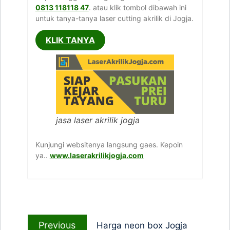
0813 118118 47
. atau klik tombol dibawah ini
untuk tanya-tanya laser cutting akrilik di Jogja.
KLIK TANYA
jasa laser akrilik jogja
Kunjungi websitenya langsung gaes. Kepoin
ya..
www.laserakrilikjogja.com
Navigasi
Previous
pos
Previous
Harga neon box Jogja