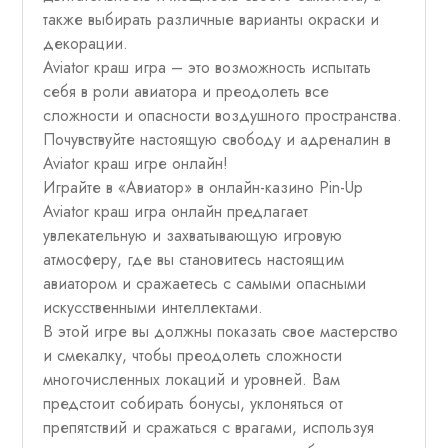
также выбирать различные варианты окраски и
декорации.
Aviator краш игра – это возможность испытать
себя в роли авиатора и преодолеть все
сложности и опасности воздушного пространства.
Почувствуйте настоящую свободу и адреналин в
Aviator краш игре онлайн!
Играйте в «Авиатор» в онлайн-казино Pin-Up
Aviator краш игра онлайн предлагает
увлекательную и захватывающую игровую
атмосферу, где вы становитесь настоящим
авиатором и сражаетесь с самыми опасными
искусственными интеллектами.
В этой игре вы должны показать свое мастерство
и смекалку, чтобы преодолеть сложности
многочисленных локаций и уровней. Вам
предстоит собирать бонусы, уклоняться от
препятствий и сражаться с врагами, используя