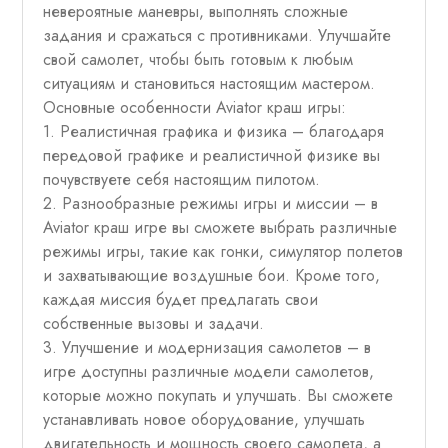
невероятные маневры, выполнять сложные
задания и сражаться с противниками. Улучшайте
свой самолет, чтобы быть готовым к любым
ситуациям и становиться настоящим мастером.
Основные особенности Aviator краш игры:
1. Реалистичная графика и физика – благодаря
передовой графике и реалистичной физике вы
почувствуете себя настоящим пилотом.
2. Разнообразные режимы игры и миссии – в
Aviator краш игре вы сможете выбрать различные
режимы игры, такие как гонки, симулятор полетов
и захватывающие воздушные бои. Кроме того,
каждая миссия будет предлагать свои
собственные вызовы и задачи.
3. Улучшение и модернизация самолетов – в
игре доступны различные модели самолетов,
которые можно покупать и улучшать. Вы сможете
устанавливать новое оборудование, улучшать
двигательность и мощность своего самолета, а