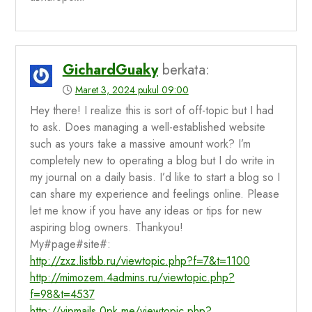
GichardGuaky
berkata:
Maret 3, 2024 pukul 09:00
Hey there! I realize this is sort of off-topic but I had
to ask. Does managing a well-established website
such as yours take a massive amount work? I’m
completely new to operating a blog but I do write in
my journal on a daily basis. I’d like to start a blog so I
can share my experience and feelings online. Please
let me know if you have any ideas or tips for new
aspiring blog owners. Thankyou!
My#page#site#:
http://zxz.listbb.ru/viewtopic.php?f=7&t=1100
http://mimozem.4admins.ru/viewtopic.php?
f=98&t=4537
http://vipmails.0pk.me/viewtopic.php?