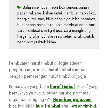
Bahan membuat neon box sendiri
bahan
,
papan reklame
bahan untuk membuat neon box
,
,
bengkel reklame
bikin neon sign
bikin neonbox
,
,
,
buat papan nama toko
cara membuat neon box
,
,
cara membuat slim light box
cara menghitung
,
harga huruf timbul stainless
cetak huruf
contoh
,
,
neon box praktek bidan
Pembuatan huruf timbul di Jogja adalah
pengerjaan produksi huruf timbul sampai
dengan pemasangan huruf timbul di jogja
Kemana ya yang bikin
huruf timbul
. Huruf yang
bentuknya ya huruf, bukan huruf diprint atau
digambar. Bingung???
Neonboxjogja.com
bisa kok bikin
huruf timbul
atau
letter timbul
.