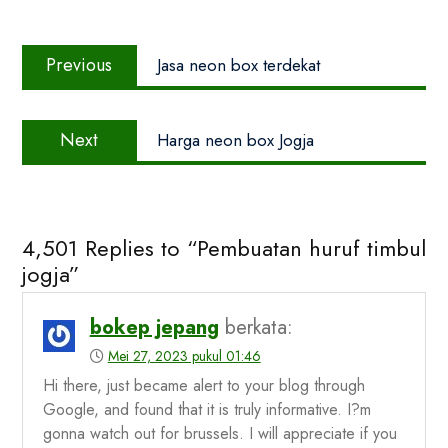
Navigasi
Previous
pos
Previous
Jasa neon box terdekat
post:
Next
Next
Harga neon box Jogja
post:
4,501 Replies to “Pembuatan huruf timbul
jogja”
bokep jepang
berkata:
Mei 27, 2023 pukul 01:46
Hi there, just became alert to your blog through
Google, and found that it is truly informative. I?m
gonna watch out for brussels. I will appreciate if you