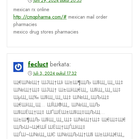
Juni 29, 2024 pukul 20:55
mexican rx online
http://cmqpharma.com/#
mexican mail order
pharmacies
mexico drug stores pharmacies
fecluct
berkata:
Juli 3, 2024 pukul 17:32
Щ€Ш№Щ† ШЈЩ†Ші Ш±Ш¶ЩЉ Ш§Щ„Щ„Щ‡
Ш№Щ†Щ‡ ШЈЩ† Ш±ШіЩ€Щ„ Ш§Щ„Щ„Щ‡
ШµЩ„Щ‰ Ш§Щ„Щ„Щ‡ Ш№Щ„ЩЉЩ‡
Щ€ШіЩ„Щ… ШЇШ®Щ„ Ш№Щ„ЩЉ
Ш§ШЁЩ†Щ‡ ШҐШЁШ±Ш§Щ‡ЩЉЩ…
Ш±Ш¶ЩЉ Ш§Щ„Щ„Щ‡ Ш№Щ†Щ‡ Щ€Щ‡Щ€
ЩЉШ¬Щ€ШЇ ШЁЩ†ЩЃШіЩ‡
ЩЃШ¬Ш№Щ„ШЄ Ш№ЩЉЩ†Ш§ Ш±ШіЩ€Щ„