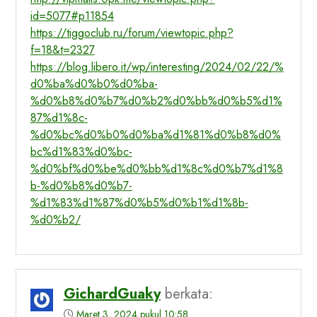
id=5077#p11854
https://tiggoclub.ru/forum/viewtopic.php?
f=18&t=2327
https://blog.libero.it/wp/interesting/2024/02/22/%
d0%ba%d0%b0%d0%ba-
%d0%b8%d0%b7%d0%b2%d0%bb%d0%b5%d1%
87%d1%8c-
%d0%bc%d0%b0%d0%ba%d1%81%d0%b8%d0%
bc%d1%83%d0%bc-
%d0%bf%d0%be%d0%bb%d1%8c%d0%b7%d1%8
b-%d0%b8%d0%b7-
%d1%83%d1%87%d0%b5%d0%b1%d1%8b-
%d0%b2/
GichardGuaky
berkata:
Maret 3, 2024 pukul 10:58