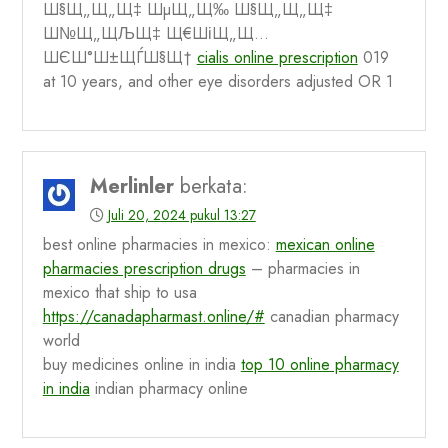
Ш§Щ„Щ„Щ‡ ШµЩ„Щ‰ Ш§Щ„Щ„Щ‡
Ш№Щ„ЩЉЩ‡ Щ€ШіЩ„Щ…
ШЄШ°Ш±ЩЃШ§Щ†
cialis online prescription
019
at 10 years, and other eye disorders adjusted OR 1
Merlinler
berkata:
Juli 20, 2024 pukul 13:27
best online pharmacies in mexico:
mexican online
pharmacies prescription drugs
– pharmacies in
mexico that ship to usa
https://canadapharmast.online/#
canadian pharmacy
world
buy medicines online in india
top 10 online pharmacy
in india
indian pharmacy online