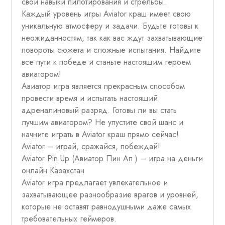
свои навыки пилотирования и стрельбы.
Каждый уровень игры Aviator краш имеет свою
уникальную атмосферу и задачи. Будьте готовы к
неожиданностям, так как вас ждут захватывающие
повороты сюжета и сложные испытания. Найдите
все пути к победе и станьте настоящим героем
авиатором!
Авиатор игра является прекрасным способом
провести время и испытать настоящий
адреналиновый разряд. Готовы ли вы стать
лучшим авиатором? Не упустите свой шанс и
начните играть в Aviator краш прямо сейчас!
Aviator – играй, сражайся, побеждай!
Aviator Pin Up (Авиатор Пин Ап ) – игра на деньги
онлайн Казахстан
Aviator игра предлагает увлекательное и
захватывающее разнообразие врагов и уровней,
которые не оставят равнодушными даже самых
требовательных геймеров.