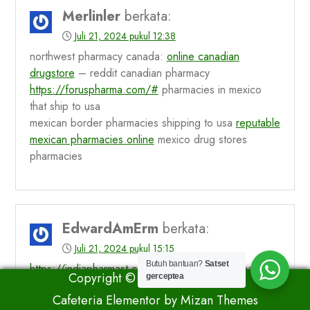
Merlinler
berkata:
Juli 21, 2024 pukul 12:38
northwest pharmacy canada:
online canadian
drugstore
– reddit canadian pharmacy
https://foruspharma.com/#
pharmacies in mexico
that ship to usa
mexican border pharmacies shipping to usa
reputable
mexican pharmacies online
mexico drug stores
pharmacies
EdwardAmErm
berkata:
Juli 21, 2024 pukul 15:15
Butuh bantuan?
Satset
https://indiapharmast.com/#
india pharmacy mail
Copyright © All rights reserved.
gerceptea
order
Cafeteria Elementor by
Mizan Themes