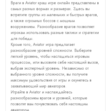
Враги в Aviator краш игре онлайн представлены в
самых разных формах и размерах. Здесь вы
встретите группы из маленьких и быстрых врагов,
а также огромных боссов с мощным
вооружением. Разнообразие врагов позволяет
игрокам использовать разные тактики и стратегии
для победы.
Кроме того, Aviator игра предлагает
разнообразие уровней сложности. Выберите
легкий уровень, чтобы насладиться игровым
процессом, или вызовите себе настоящий вызов,
выбрав экспертный уровень. Независимо от
выбранного уровня сложности, вы получите
максимум удовольствия от игры и окунетесь в
захватывающий мир авиаторов.
Играйте в Aviator и наслаждайтесь
разнообразием врагов и уровней, которые
позволят вам почувствовать себя настоящим
авиатором.