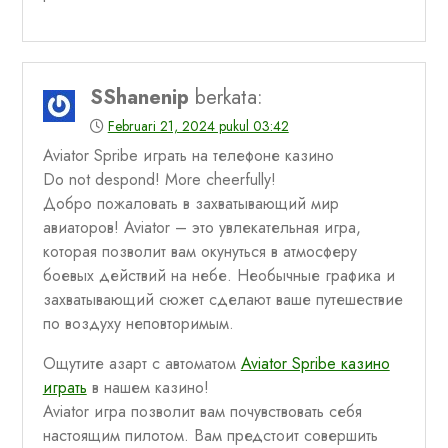
SShanenip
berkata:
Februari 21, 2024 pukul 03:42
Aviator Spribe играть на телефоне казино
Do not despond! More cheerfully!
Добро пожаловать в захватывающий мир
авиаторов! Aviator – это увлекательная игра,
которая позволит вам окунуться в атмосферу
боевых действий на небе. Необычные графика и
захватывающий сюжет сделают ваше путешествие
по воздуху неповторимым.
Ощутите азарт с автоматом
Aviator Spribe казино
играть
в нашем казино!
Aviator игра позволит вам почувствовать себя
настоящим пилотом. Вам предстоит совершить