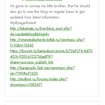
I’m gone to convey my little brother, that he should
also go to see this blog on regular basis to get
updated from latest information.
My#page#site#:
http://biketrials.ru/live/blog_post.php?
do=updateblog&blogid=
http://vmestedeshevle.listbb.ru/viewtopic.php?
f=10&t=12642
https://boosty.to/liamedison/posts/b72a9374-6d73-
4516-92f5-b123736adf19?
share=success_publish_link
http://karapuziki.0pk.me/viewtopic.php?
id=7199#p91320
http://molbiol.ru/forums/index.php?
showtopic=1085471