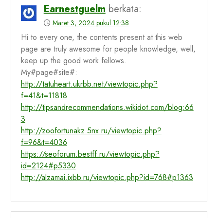
Earnestguelm
berkata:
Maret 3, 2024 pukul 12:38
Hi to every one, the contents present at this web
page are truly awesome for people knowledge, well,
keep up the good work fellows.
My#page#site#:
http://tatuheart.ukrbb.net/viewtopic.php?
f=41&t=11818
http://tipsandrecommendations.wikidot.com/blog:66
3
http://zoofortunakz.5nx.ru/viewtopic.php?
f=96&t=4036
https://seoforum.bestff.ru/viewtopic.php?
id=2124#p5330
http://alzamai.ixbb.ru/viewtopic.php?id=768#p1363