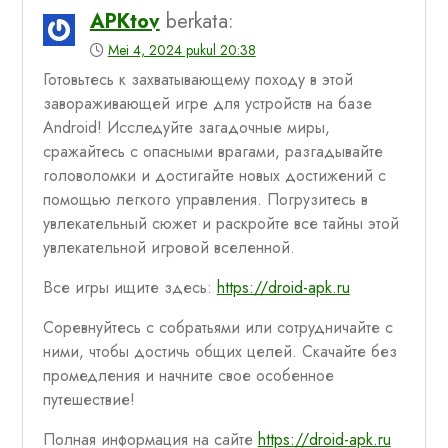
APKtov
berkata:
Mei 4, 2024 pukul 20:38
Готовьтесь к захватывающему походу в этой
завораживающей игре для устройств на базе
Android! Исследуйте загадочные миры,
сражайтесь с опасными врагами, разгадывайте
головоломки и достигайте новых достижений с
помощью легкого управления. Погрузитесь в
увлекательный сюжет и раскройте все тайны этой
увлекательной игровой вселенной.
Все игры ищите здесь:
https://droid-apk.ru
Соревнуйтесь с собратьями или сотрудничайте с
ними, чтобы достичь общих целей. Скачайте без
промедления и начните свое особенное
путешествие!
Полная информация на сайте
https://droid-apk.ru