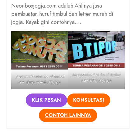
Neonboxjogja.com adalah Ahlinya jasa
pembuatan huruf timbul dan letter murah di
jogja. Kayak gini contohnya…..
Jasa pembuatan huruf timbul
Jasa pembuatan huruf timbul
dan letter di Jogja
dan letter murah di Jogja
KLIK PESAN
KONSULTASI
CONTOH LAINNYA