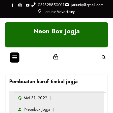
Skip
081328850011
jariuniq@gmail.com
to
JariuniqAdvertising
content
Neon Box Jogja
Pembuatan huruf timbul jogja
Mei 31, 2022
Neonbox Jogja