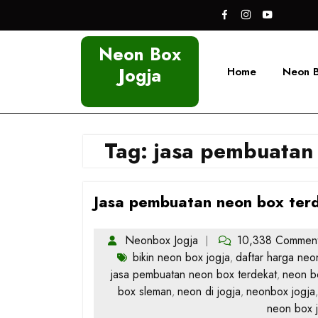
Skip
to
content
Neon Box
Jogja
Home
Neon 
Tag:
jasa pembuatan
Jasa pembuatan neon box terd
Neonbox Jogja
10,338 Commen
bikin neon box jogja
daftar harga neo
,
jasa pembuatan neon box terdekat
neon b
,
box sleman
neon di jogja
neonbox jogja
,
,
neon box 