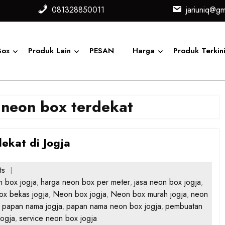
081328850011
jariuniq@gm
Box
Produk Lain
PESAN
Harga
Produk Terkin
 neon box terdekat
ekat di Jogja
ts
n box jogja
harga neon box per meter
jasa neon box jogja
,
,
,
ox bekas jogja
Neon box jogja
Neon box murah jogja
neon
,
,
,
papan nama jogja
papan nama neon box jogja
pembuatan
,
,
,
jogja
service neon box jogja
,