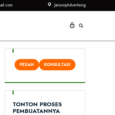
ail.com
JariuniqAdvertising
i
PESAN
KONSULTASI
TONTON PROSES
PEMBUATANNYA