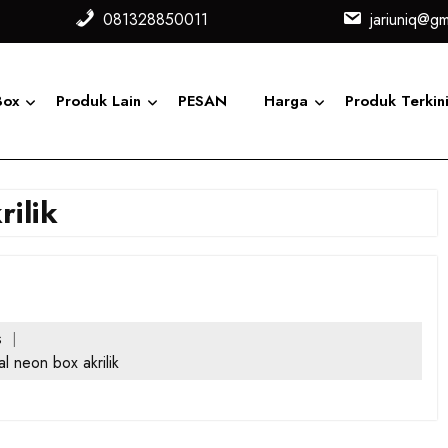
081328850011
jariuniq@gm
Box
Produk Lain
PESAN
Harga
Produk Terkin
rilik
s
al neon box akrilik