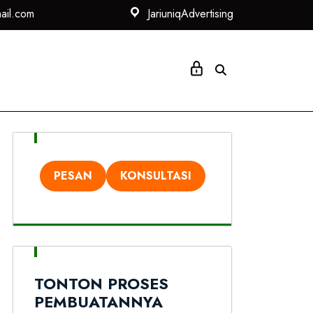
ail.com
JariuniqAdvertising
i
PESAN
KONSULTASI
TONTON PROSES
PEMBUATANNYA