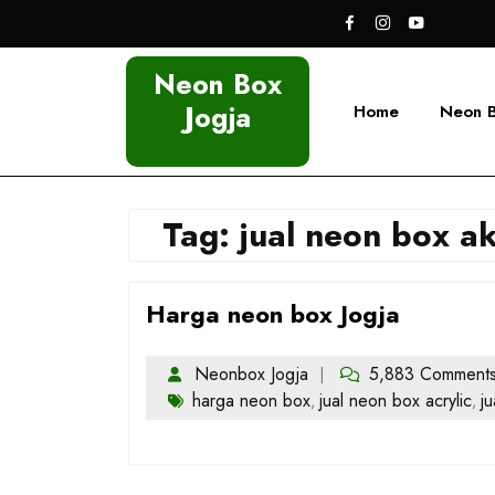
Skip
to
content
Neon Box
Jogja
Home
Neon 
Tag:
jual neon box ak
Harga neon box Jogja
Neonbox Jogja
5,883 Comment
harga neon box
jual neon box acrylic
ju
,
,