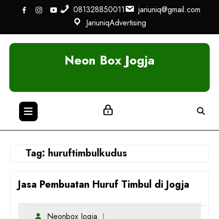
Skip
081328850011
jariuniq@gmail.com
to
JariuniqAdvertising
content
Neon Box Jogja
Tag:
huruftimbulkudus
Jasa Pembuatan Huruf Timbul di Jogja
Neonbox Jogja