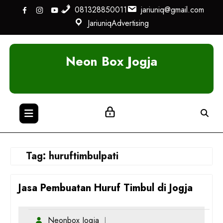
Skip
081328850011
jariuniq@gmail.com
to
JariuniqAdvertising
content
Neon Box Jogja
Tag:
huruftimbulpati
Jasa Pembuatan Huruf Timbul di Jogja
Neonbox Jogja