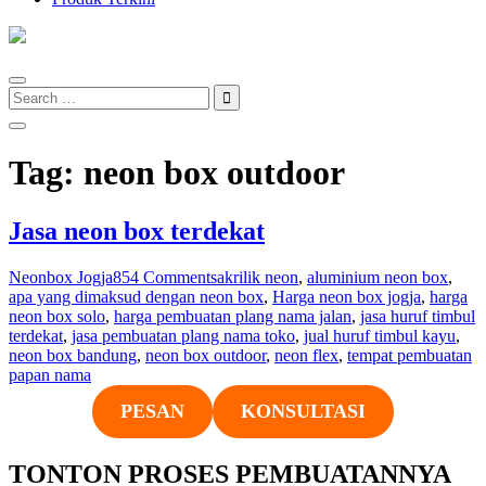
Search
for:
Tag:
neon box outdoor
Jasa neon box terdekat
Neonbox Jogja
854 Comments
akrilik neon
,
aluminium neon box
,
apa yang dimaksud dengan neon box
,
Harga neon box jogja
,
harga
neon box solo
,
harga pembuatan plang nama jalan
,
jasa huruf timbul
terdekat
,
jasa pembuatan plang nama toko
,
jual huruf timbul kayu
,
neon box bandung
,
neon box outdoor
,
neon flex
,
tempat pembuatan
papan nama
PESAN
KONSULTASI
TONTON PROSES PEMBUATANNYA