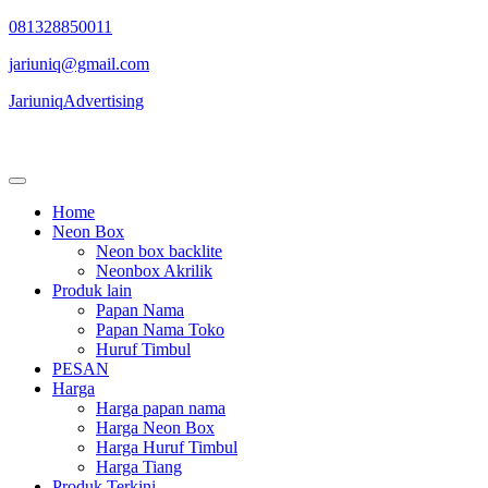
Skip
081328850011
to
jariuniq@gmail.com
content
JariuniqAdvertising
Neon Box Jogja
Home
Neon Box
Neon box backlite
Neonbox Akrilik
Produk lain
Papan Nama
Papan Nama Toko
Huruf Timbul
PESAN
Harga
Harga papan nama
Harga Neon Box
Harga Huruf Timbul
Harga Tiang
Produk Terkini