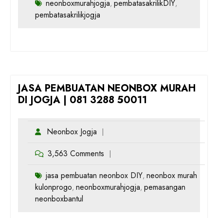
neonboxmurahjogja
pembatasakrilikDIY
,
,
pembatasakrilikjogja
JASA PEMBUATAN NEONBOX MURAH
DI JOGJA | 081 3288 50011
Neonbox Jogja
3,563 Comments
jasa pembuatan neonbox DIY
neonbox murah
,
kulonprogo
neonboxmurahjogja
pemasangan
,
,
neonboxbantul