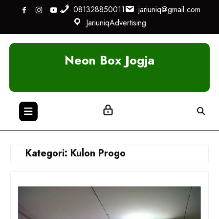
Skip
081328850011
jariuniq@gmail.com
to
JariuniqAdvertising
content
Neon Box Jogja
Kategori:
Kulon Progo