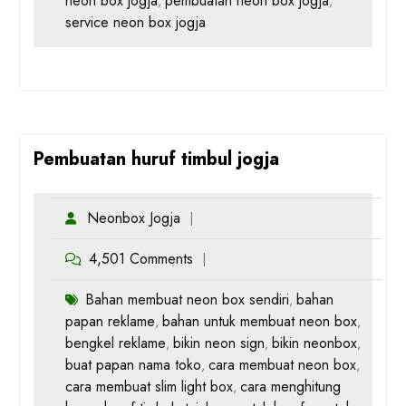
neon box jogja
pembuatan neon box jogja
,
,
service neon box jogja
Pembuatan huruf timbul jogja
Neonbox Jogja
4,501 Comments
Bahan membuat neon box sendiri
bahan
,
papan reklame
bahan untuk membuat neon box
,
,
bengkel reklame
bikin neon sign
bikin neonbox
,
,
,
buat papan nama toko
cara membuat neon box
,
,
cara membuat slim light box
cara menghitung
,