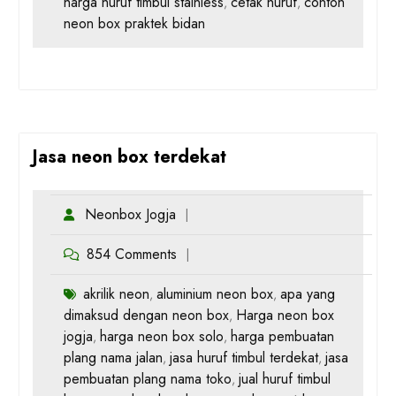
harga huruf timbul stainless
cetak huruf
contoh
,
,
neon box praktek bidan
Jasa neon box terdekat
Neonbox Jogja
854 Comments
akrilik neon
aluminium neon box
apa yang
,
,
dimaksud dengan neon box
Harga neon box
,
jogja
harga neon box solo
harga pembuatan
,
,
plang nama jalan
jasa huruf timbul terdekat
jasa
,
,
pembuatan plang nama toko
jual huruf timbul
,