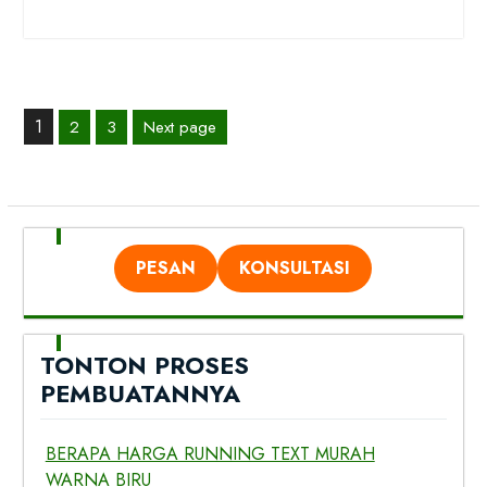
Paginasi
1
2
3
Next page
pos
Page
Page
Page
PESAN
KONSULTASI
TONTON PROSES
PEMBUATANNYA
BERAPA HARGA RUNNING TEXT MURAH
WARNA BIRU